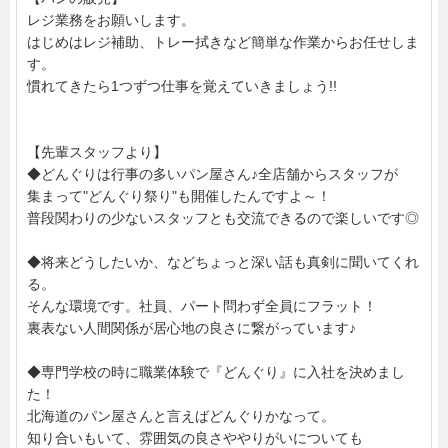
レジ業務をお願いします。
はじめはレジ補助、トレー拭きなど簡単な作業からお任せしま
す。
慣れてきたら1つずつ仕事を覚えていきましょう!!
【先輩スタッフより】
◆どんぐりは行事の多いパン屋さん♪全店舗からスタッフが
集まって"どんぐり祭り"も開催したんですよ～！
普段関わりの少ないスタッフとも交流できるので楽しいです◎
◆将来どうしたいか、などちょっと深い話も真剣に聞いてくれ
る。
そんな環境です。社員、パート問わず全員にフラット！
裏表ない人間関係が居心地の良さに繋がっています♪
◆専門学校の時に職業体験で『どんぐり』に入社を決めまし
た！
北海道のパン屋さんと言えばどんぐりかなって。
知り合いもいて、雰囲気の良さややりがいについても