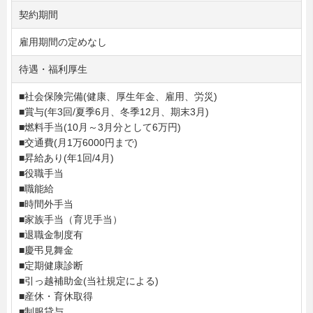
契約期間
雇用期間の定めなし
待遇・福利厚生
■社会保険完備(健康、厚生年金、雇用、労災)
■賞与(年3回/夏季6月、冬季12月、期末3月)
■燃料手当(10月～3月分として6万円)
■交通費(月1万6000円まで)
■昇給あり(年1回/4月)
■役職手当
■職能給
■時間外手当
■家族手当（育児手当）
■退職金制度有
■慶弔見舞金
■定期健康診断
■引っ越補助金(当社規定による)
■産休・育休取得
■制服貸与